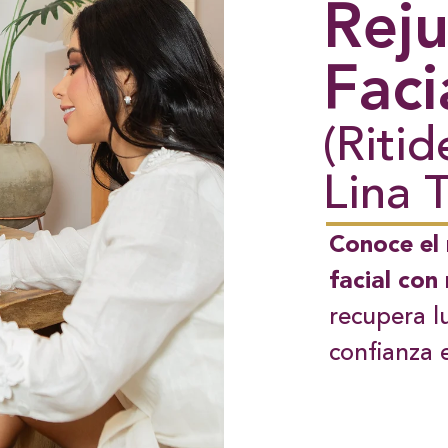
Rej
Faci
(Ritid
Lina 
Conoce el 
facial con
recupera l
confianza e