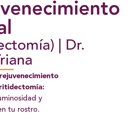
uvenecimiento
al
ectomía) | Dr.
Triana
rejuvenecimiento
 ritidectomía:
uminosidad y
n tu rostro.